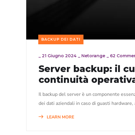
BACKUP DEI DATI
_
21 Giugno 2024
_
Netorange
_
62 Comme
Server backup: il cu
continuità operativ
Il backup del server è un componente essenzia
dei dati aziendali in caso di guasti hardware, a
LEARN MORE