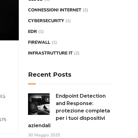
CONNESSIONI INTERNET
(2)
CYBERSECURITY
(1)
EDR
(1)
FIREWALL
(1)
INFRASTRUTTURE IT
(2)
Recent Posts
Endpoint Detection
ità
and Response:
protezione completa
per i tuoi dispositivi
175
aziendali
30 Maggio 2025