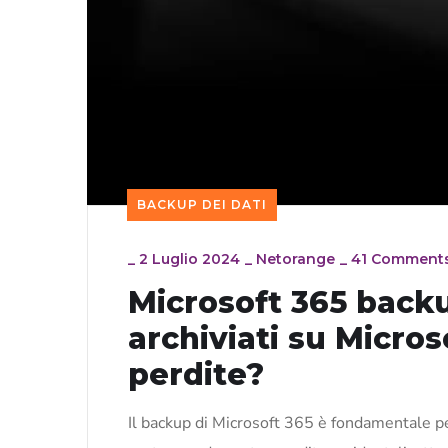
BACKUP DEI DATI
_
2 Luglio 2024
_
Netorange
_
41 Comment
Microsoft 365 backup
archiviati su Micros
perdite?
Il backup di Microsoft 365 è fondamentale per 