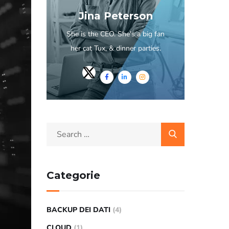
Jina Peterson
She is the CEO. She's a big fan
her cat Tux, & dinner parties.
Categorie
BACKUP DEI DATI
(4)
CLOUD
(1)