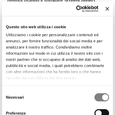
remota usando il software ScreenConnect.
Segui questi semplici passaggi:
Clicca sul link di connessione
CLICCA QUI
Questo sito web utilizza i cookie
Utilizziamo i cookie per personalizzare contenuti ed
Inserisci il codice
annunci, per fornire funzionalità dei social media e per
Inserisci il codice di accesso che ti ha fornito il tecnico
NetOrange, poi conferma.
analizzare il nostro traffico. Condividiamo inoltre
informazioni sul modo in cui utilizza il nostro sito con i
Scarica il file ZIP
Dopo aver inserito il codice, verrà automaticamente
nostri partner che si occupano di analisi dei dati web,
scaricato un file .ZIP nella cartella Download del tuo
pubblicità e social media, i quali potrebbero combinarle
computer.
con altre informazioni che ha fornito loro o che hanno
Accedi alla cartella Download
raccolto dal suo utilizzo dei loro servizi.
Apri la cartella Download dal tuo PC.
Estrai il file dal pacchetto ZIP
S
Fai clic con il tasto destro sul file ZIP e scegli “Estrai
tutto” oppure usa un programma come WinRAR o 7-
Necessari
e
Zip.
l
Apri la cartella estratta
e
Preferenze
Dopo l’estrazione, entra nella nuova cartella che è